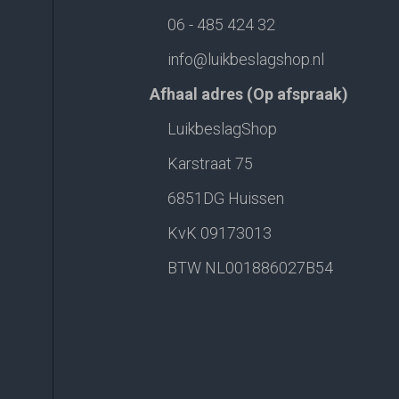
06 - 485 424 32
info@luikbeslagshop.nl
Afhaal adres (Op afspraak)
LuikbeslagShop
Karstraat 75
6851DG Huissen
KvK 09173013
BTW NL001886027B54