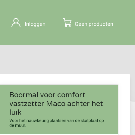
Inloggen
Geen producten
Boormal voor comfort
vastzetter Maco achter het
luik
Voor het nauwkeurig plaatsen van de sluitplaat op
de muur.