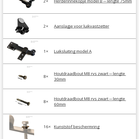
2
×
Herderinnekopje model B ─ lengte 75mm
2
×
Aanslagje voor luikvastzetter
1
×
Luiksluiting model A
Houtdraadbout M8 rvs zwart ─ lengte 
8
×
30mm
Houtdraadbout M8 rvs zwart ─ lengte 
8
×
60mm
16
×
Kunststof beschermring