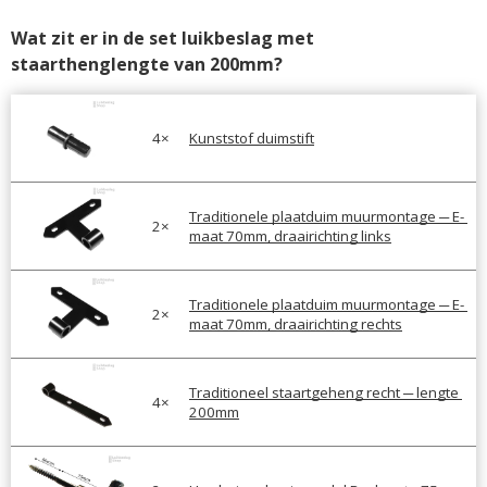
Wat zit er in de set luikbeslag met 
staarthenglengte van 200mm?
4
×
Kunststof duimstift
Traditionele plaatduim muurmontage ─ E- 
2
×
maat 70mm, draairichting links
Traditionele plaatduim muurmontage ─ E- 
2
×
maat 70mm, draairichting rechts
Traditioneel staartgeheng recht ─ lengte 
4
×
200mm