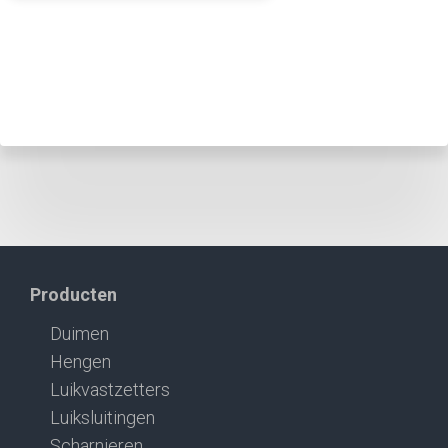
Producten
Duimen
Hengen
Luikvastzetters
Luiksluitingen
Scharnieren