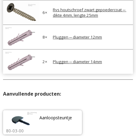
Rvs houtschroef zwart gepoedercoat ─ 
6
×
dikte 4mm, lengte 25mm
8
×
Pluggen ─ diameter 12mm
2
×
Pluggen ─ diameter 14mm
Aanvullende producten:
Aanloopsteuntje
80-03-00