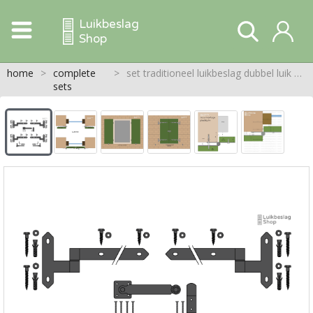
Luikbeslag
Shop
home
>
complete
>
set traditioneel luikbeslag dubbel luik staatheng.
sets