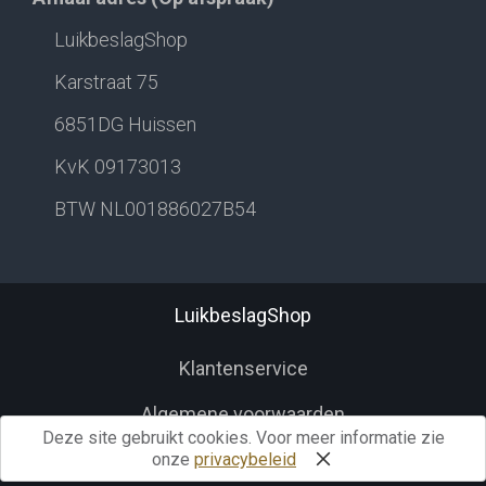
LuikbeslagShop
Karstraat 75
6851DG Huissen
KvK 09173013
BTW NL001886027B54
LuikbeslagShop
Klantenservice
Algemene voorwaarden
Deze site gebruikt cookies. Voor meer informatie zie
Herroepingsrecht
onze
privacybeleid