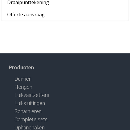
Draaipunttekening
Offerte aanvraag
Producten
Duimen
Hengen
Luikvastzetters
Luiksluitingen
Scharnieren
Complete sets
Ophanghaken