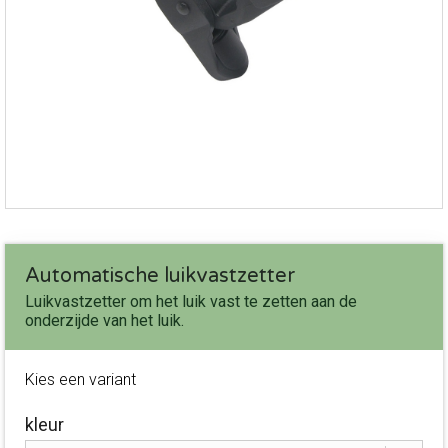
Automatische luikvastzetter
Luikvastzetter om het luik vast te zetten aan de
onderzijde van het luik.
Kies een variant
kleur