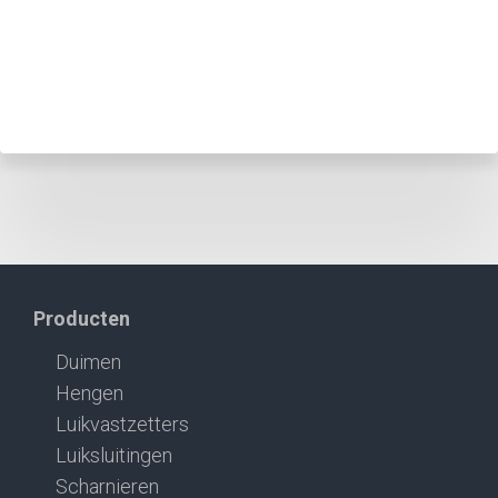
Producten
Duimen
Hengen
Luikvastzetters
Luiksluitingen
Scharnieren