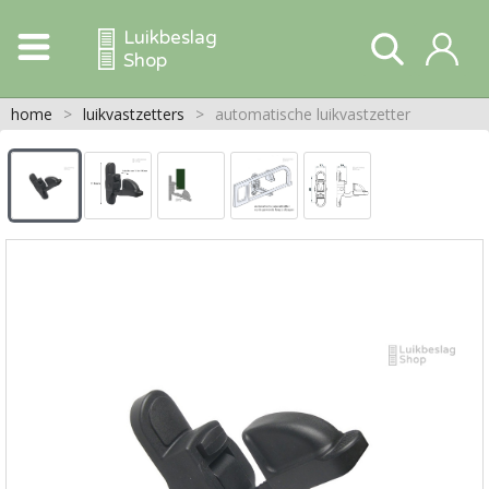
Luikbeslag
Shop
home
>
luikvastzetters
>
automatische luikvastzetter