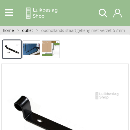
Luikbeslag
Shop
home
>
outlet
>
oudhollands staartgeheng met verzet 57mm