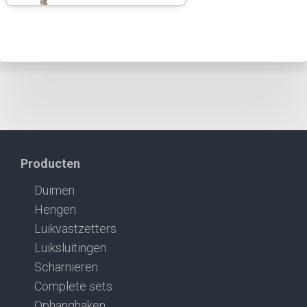
Producten
Duimen
Hengen
Luikvastzetters
Luiksluitingen
Scharnieren
Complete sets
Ophanghaken