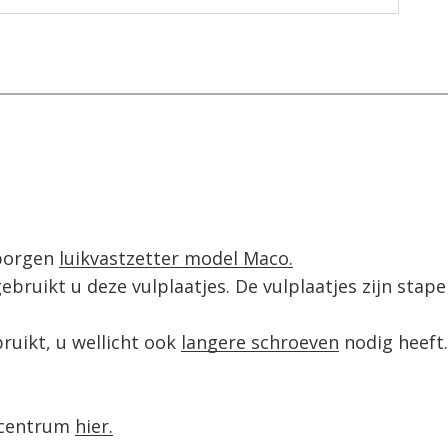
borgen 
luikvastzetter model Maco.
ebruikt u deze vulplaatjes. De vulplaatjes zijn stapel
ruikt, u wellicht ook 
langere schroeven
 nodig heeft.

ecentrum 
hier.