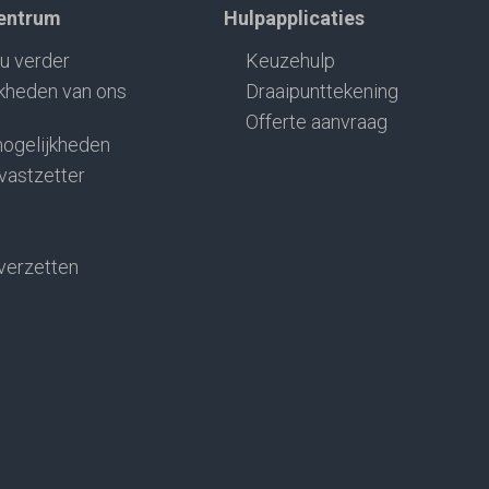
centrum
Hulpapplicaties
u verder
Keuzehulp
kheden van ons
Draaipunttekening
Offerte aanvraag
ogelijkheden
 vastzetter
verzetten