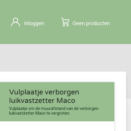
Inloggen
Geen producten
Vulplaatje verborgen
luikvastzetter Maco
Vulplaatje om de muurafstand van de verborgen
luikvastzetter Maco te vergroten.