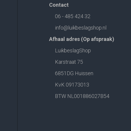
Contact
06 - 485 424 32
info@luikbeslagshop.nl
Afhaal adres (Op afspraak)
LuikbeslagShop
Karstraat 75
6851DG Huissen
KvK 09173013
BTW NL001886027B54