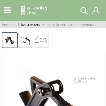
Luikbeslag
Shop
home
>
luikvastzetters
>
maco luikvastzetter dennenappel