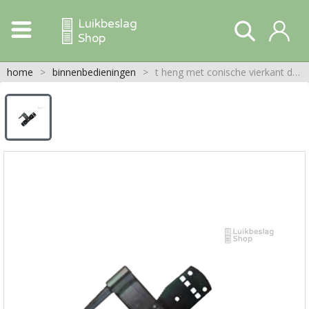
Luikbeslag
Shop
home
>
binnenbedieningen
>
t heng met conische vierkant doorn voor kini binnenbediening