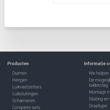
Producten
Informatie 
Duimen
We helpen 
Hengen
De mogelij
luikbeslag
Luikvastzetters
Montage m
Luiksluitingen
Sluiting en
Scharnieren
Draaitype
Complete sets