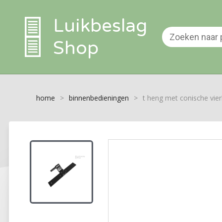
Luikbeslag
Shop
home
>
binnenbedieningen
>
t heng met conische vier