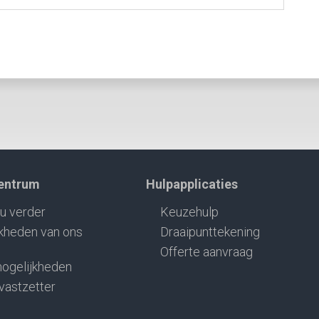
centrum
Hulpapplicaties
u verder
Keuzehulp
kheden van ons
Draaipunttekening
Offerte aanvraag
ogelijkheden
 vastzetter