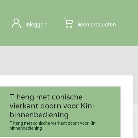
Inloggen
Geen producten
T heng met conische
vierkant doorn voor Kini
binnenbediening
T heng met conische vierkant doorn voor Kini
binnenbediening