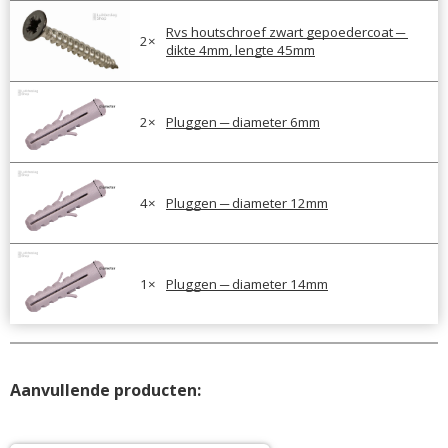
Rvs houtschroef zwart gepoedercoat ─ 
2
×
dikte 4mm, lengte 45mm
2
×
Pluggen ─ diameter 6mm
4
×
Pluggen ─ diameter 12mm
1
×
Pluggen ─ diameter 14mm
Aanvullende producten: