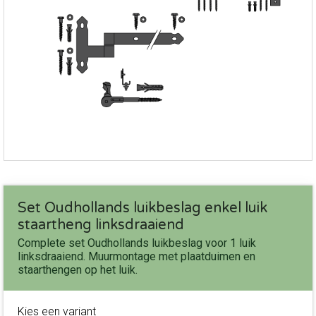
Set Oudhollands luikbeslag enkel luik
staartheng linksdraaiend
Complete set Oudhollands luikbeslag voor 1 luik
linksdraaiend. Muurmontage met plaatduimen en
staarthengen op het luik.
Kies een variant