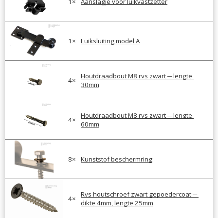
1
×
Aanslagje voor luikvastzetter
1
×
Luiksluiting model A
Houtdraadbout M8 rvs zwart ─ lengte 
4
×
30mm
Houtdraadbout M8 rvs zwart ─ lengte 
4
×
60mm
8
×
Kunststof beschermring
Rvs houtschroef zwart gepoedercoat ─ 
4
×
dikte 4mm, lengte 25mm