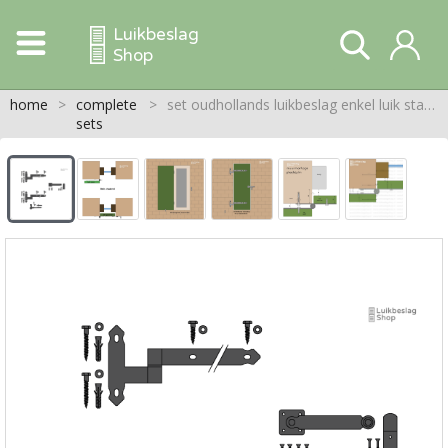
Luikbeslag
Shop
home
>
complete
>
set oudhollands luikbeslag enkel luik staartheng linksdraaiend
sets