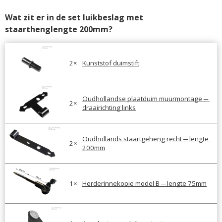
Wat zit er in de set luikbeslag met 
staarthenglengte 200mm?
2
×
Kunststof duimstift
Oudhollandse plaatduim muurmontage ─ 
2
×
draairichting links
Oudhollands staartgeheng recht ─ lengte 
2
×
200mm
1
×
Herderinnekopje model B ─ lengte 75mm