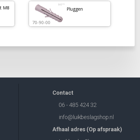
t M8 
Pluggen
70-90-00
Contact
06 - 485 424 32
info@luikbeslagshop.nl
Afhaal adres (Op afspraak)