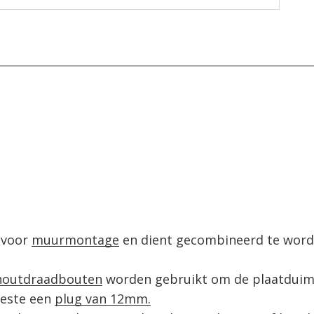
voor 
muurmontage
 en dient gecombineerd te worde
houtdraadbouten
 worden gebruikt om de plaatduime
este een 
plug van 12mm.