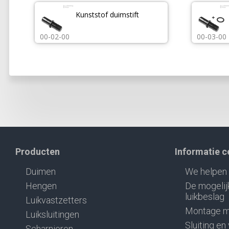
Kunststof duimstift
00-02-00
00-03-00
Producten
Informatie 
Duimen
We helpen 
Hengen
De mogelij
luikbeslag
Luikvastzetters
Montage m
Luiksluitingen
Sluiting en
Scharnieren