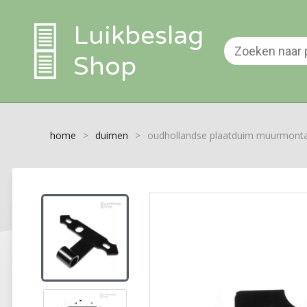
Luikbeslag
Shop
home
>
duimen
>
oudhollandse plaatduim muurmont