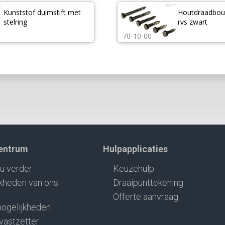
Kunststof duimstift met 
Houtdraadbou
stelring
rvs zwart
70-10-00
centrum
Hulpapplicaties
u verder
Keuzehulp
kheden van ons
Draaipunttekening
Offerte aanvraag
ogelijkheden
 vastzetter