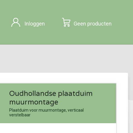
Inloggen
Geen producten
Oudhollandse plaatduim
muurmontage
Plaatduim voor muurmontage, verticaal
verstelbaar