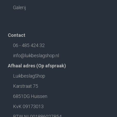
Galerij
Contact
06 - 485 424 32
info@luikbeslagshop.nl
Afhaal adres (Op afspraak)
LuikbeslagShop
Karstraat 75
6851DG Huissen
KvK 09173013
BTW NL001886027B54