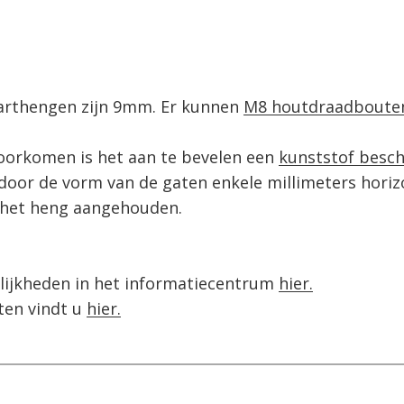
arthengen zijn 9mm. Er kunnen 
M8 houtdraadboute
orkomen is het aan te bevelen een 
kunststof besc
oor de vorm van de gaten enkele millimeters horizon
r het heng aangehouden.

ijkheden in het informatiecentrum 
en vindt u 
hier.