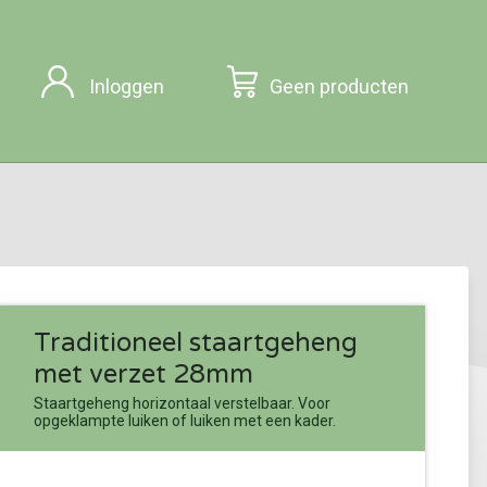
Inloggen
Geen producten
Traditioneel staartgeheng
met verzet 28mm
Staartgeheng horizontaal verstelbaar. Voor
opgeklampte luiken of luiken met een kader.