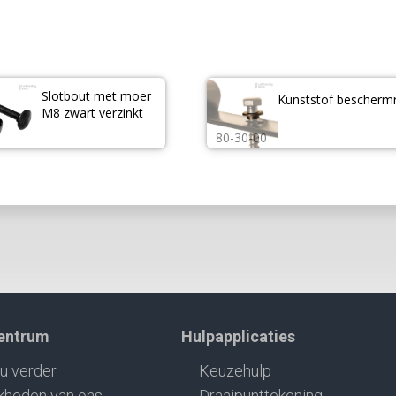
Slotbout met moer 
Kunststof beschermr
M8 zwart verzinkt
80-30-00
centrum
Hulpapplicaties
u verder
Keuzehulp
kheden van ons
Draaipunttekening