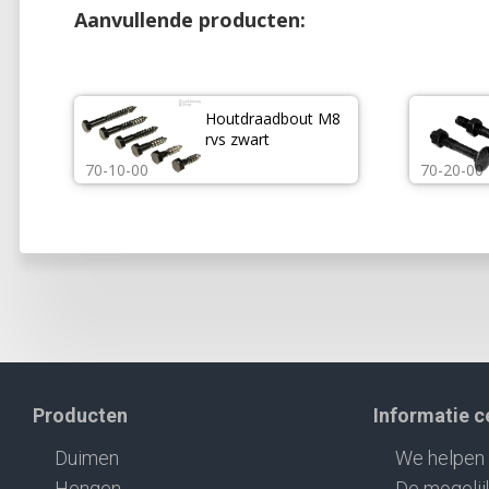
Aanvullende producten:
Houtdraadbout M8 
rvs zwart
70-10-00
70-20-00
Producten
Informatie 
Duimen
We helpen 
Hengen
De mogelij