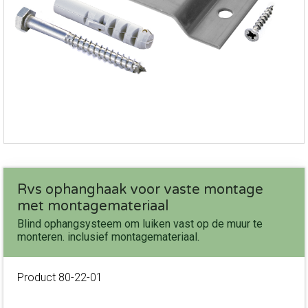
Rvs ophanghaak voor vaste montage
met montagemateriaal
Blind ophangsysteem om luiken vast op de muur te
monteren. inclusief montagemateriaal.
Product
80-22-01