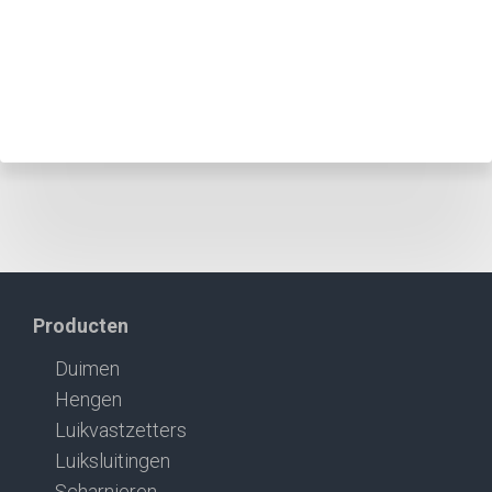
Producten
Duimen
Hengen
Luikvastzetters
Luiksluitingen
Scharnieren