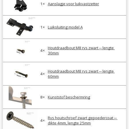
1
×
Aanslagje voor luikvastzetter
1
×
Luiksluiting model A
Houtdraadbout M8 rvs zwart ─ lengte 
4
×
30mm
Houtdraadbout M8 rvs zwart ─ lengte 
4
×
60mm
8
×
Kunststof beschermring
Rvs houtschroef zwart gepoedercoat ─ 
4
×
dikte 4mm, lengte 25mm