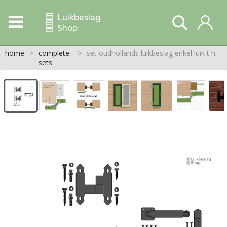
Luikbeslag
Shop
home
>
complete
>
set oudhollands luikbeslag enkel luik t heng linksdraaiend.
sets