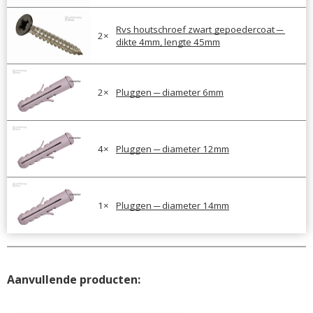
Rvs houtschroef zwart gepoedercoat ─ 
2
×
dikte 4mm, lengte 45mm
2
×
Pluggen ─ diameter 6mm
4
×
Pluggen ─ diameter 12mm
1
×
Pluggen ─ diameter 14mm
Aanvullende producten: