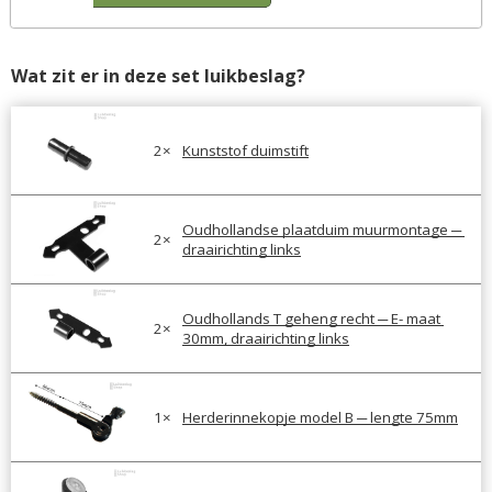
Wat zit er in deze set luikbeslag?
2
×
Kunststof duimstift
Oudhollandse plaatduim muurmontage ─ 
2
×
draairichting links
Oudhollands T geheng recht ─ E- maat 
2
×
30mm, draairichting links
1
×
Herderinnekopje model B ─ lengte 75mm