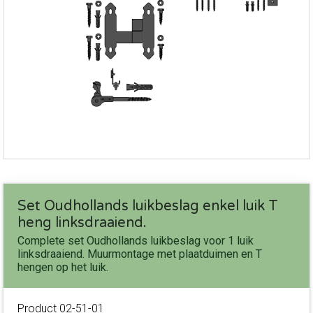
Set Oudhollands luikbeslag enkel luik T
heng linksdraaiend.
Complete set Oudhollands luikbeslag voor 1 luik
linksdraaiend. Muurmontage met plaatduimen en T
hengen op het luik.
Product
02-51-01