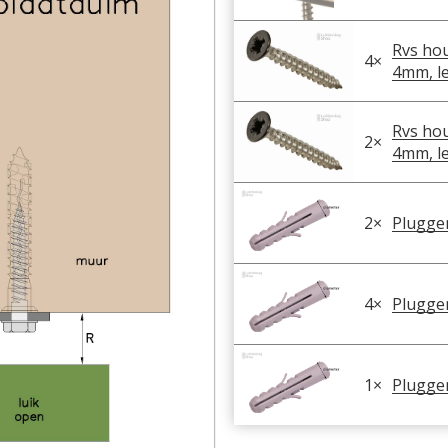
Rvs hou
4
×
4mm, l
Rvs hou
2
×
4mm, l
2
×
Plugge
4
×
Plugge
1
×
Plugge