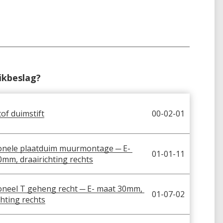
uikbeslag?
of duimstift
00-02-01
onele plaatduim muurmontage ─ E- 
01-01-11
mm, draairichting rechts
oneel T geheng recht ─ E- maat 30mm, 
01-07-02
chting rechts