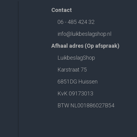
Contact
06 - 485 424 32
info@luikbeslagshop.nl
Afhaal adres (Op afspraak)
LuikbeslagShop
Karstraat 75
6851DG Huissen
KvK 09173013
BTW NL001886027B54