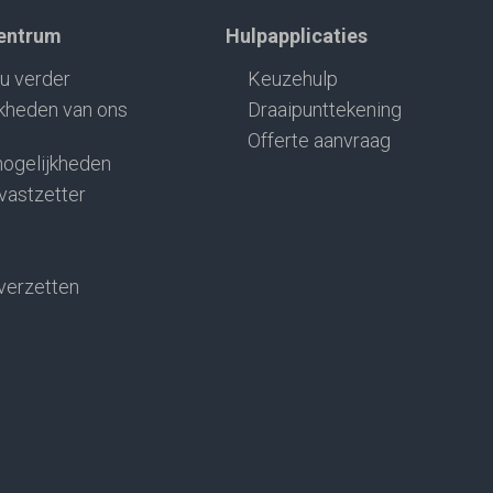
centrum
Hulpapplicaties
u verder
Keuzehulp
kheden van ons
Draaipunttekening
Offerte aanvraag
ogelijkheden
 vastzetter
verzetten