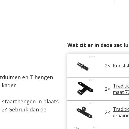
Wat zit er in deze set l
2
×
Kunstst
tduimen en T hengen 
kader.

Traditi
2
×
maat 70
, staarthengen in plaats 
van T hengen of 3 draaipunten in plaats van 2? Gebruik dan de 
Traditi
2
×
draairi