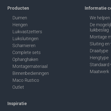
Producten
Informatie 
Duimen
We helpen 
Hengen
De mogelij
luikbeslag
Luikvastzetters
Montage m
Luiksluitingen
Sluiting en
Scharnieren
Draaitype
Complete sets
Hengtype
Ophanghaken
Standaard 
Montagemateriaal
Maatwerk
Binnenbedieningen
Maco Rustico
Outlet
Inspiratie