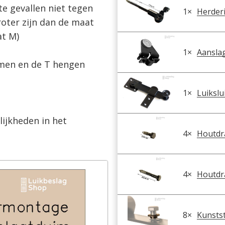
e gevallen niet tegen 
1
×
Herder
roter zijn dan de maat 
t M)

1
×
Aanslag
men en de T hengen 
1
×
Luikslu
jkheden in het 
4
×
Houtdr
4
×
Houtdr
8
×
Kunsts