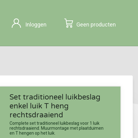
Inloggen
Geen producten
Set traditioneel luikbeslag
enkel luik T heng
rechtsdraaiend
Complete set traditioneel luikbeslag voor 1 luik
rechtsdraaiend. Muurmontage met plaatduimen
en T hengen op het luik.