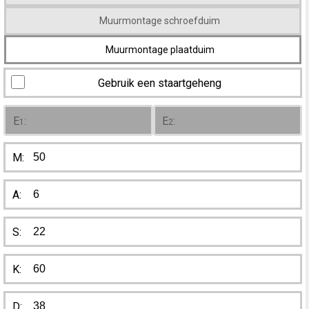
Muurmontage schroefduim
Muurmontage plaatduim
Gebruik een staartgeheng
E
:
E
:
1
2
M:
A:
S:
K:
D: